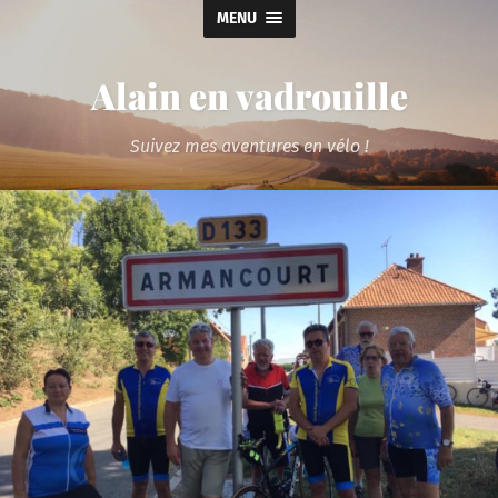
MENU
Alain en vadrouille
Suivez mes aventures en vélo !