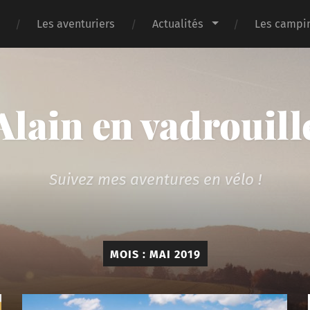
Les aventuriers
Actualités
Les campin
Alain en vadrouill
Suivez mes aventures en vélo !
MOIS :
MAI 2019