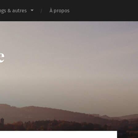
gs & autres
À propos
e