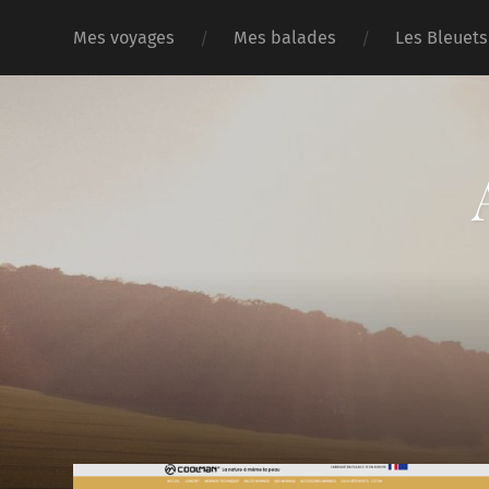
Mes voyages
Mes balades
Les Bleuets