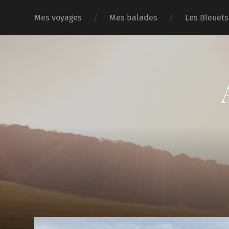
Mes voyages
Mes balades
Les Bleuets