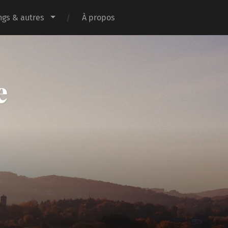
gs & autres
À propos
e