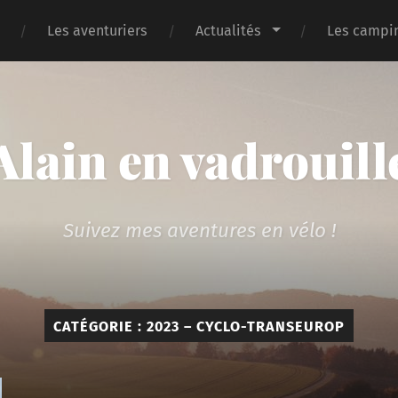
Les aventuriers
Actualités
Les campin
Alain en vadrouill
Suivez mes aventures en vélo !
CATÉGORIE :
2023 – CYCLO-TRANSEUROP