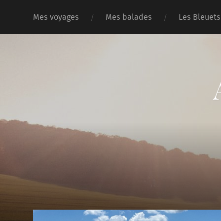
Mes voyages
Mes balades
Les Bleuets