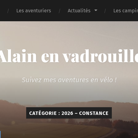
Les aventuriers
Actualités
Les campin
Alain en vadrouill
Suivez mes aventures en vélo !
CATÉGORIE :
2026 – CONSTANCE