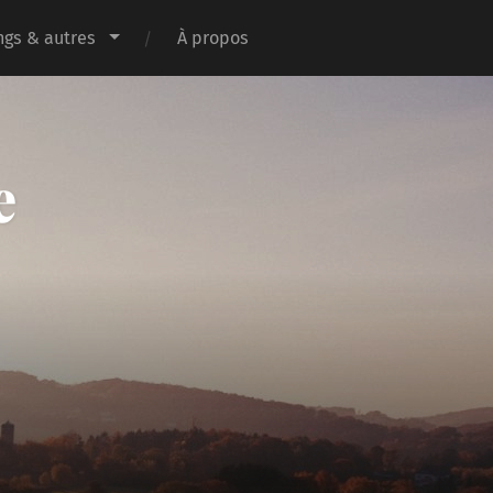
gs & autres
À propos
e