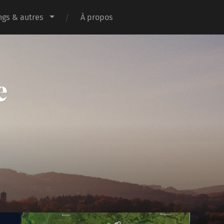
gs & autres
À propos
e