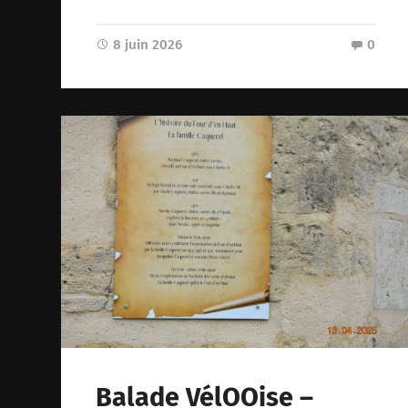
8 juin 2026
0
Balade VélOOise –