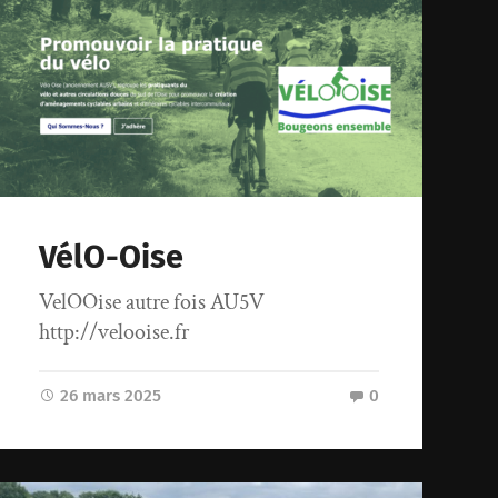
VélO-Oise
VelOOise autre fois AU5V
http://velooise.fr
26 mars 2025
0