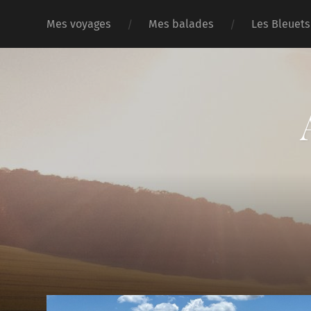
Mes voyages
Mes balades
Les Bleuets