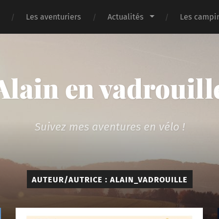
Les aventuriers
Actualités
Les campin
Alain en vadrouill
Suivez mes aventures en vélo !
AUTEUR/AUTRICE :
ALAIN_VADROUILLE