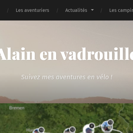
Les aventuriers
Actualités
Les campin
Alain en vadrouill
Suivez mes aventures en vélo !