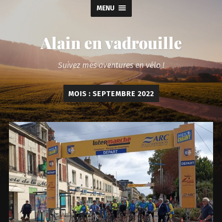
MENU
Alain en vadrouille
Suivez mes aventures en vélo !
MOIS :
SEPTEMBRE 2022