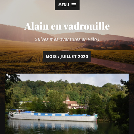
MENU
Alain en vadrouille
Suivez mes aventures en vélo !
MOIS :
JUILLET 2020