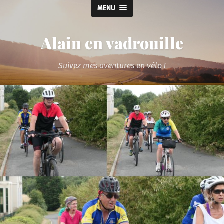
MENU
Alain en vadrouille
Suivez mes aventures en vélo !