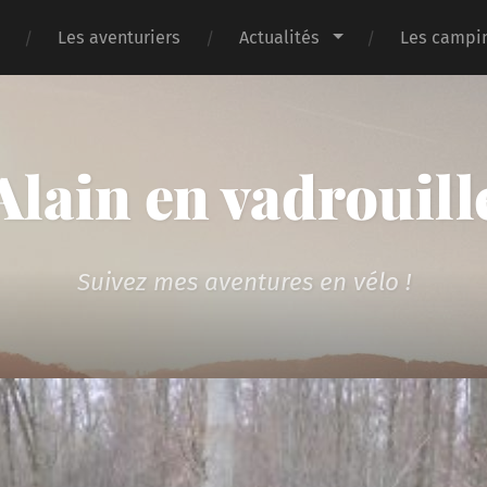
Les aventuriers
Actualités
Les campin
Alain en vadrouill
Suivez mes aventures en vélo !