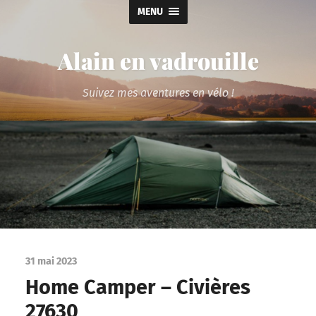
MENU
Alain en vadrouille
Suivez mes aventures en vélo !
31 mai 2023
Home Camper – Civières
27630