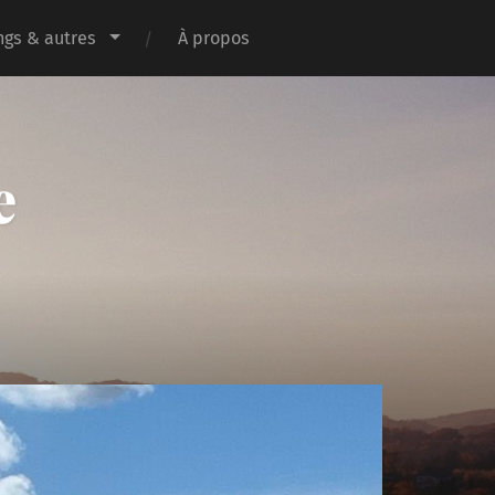
gs & autres
À propos
e