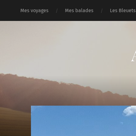
Mes voyages
Mes balades
Les Bleuets