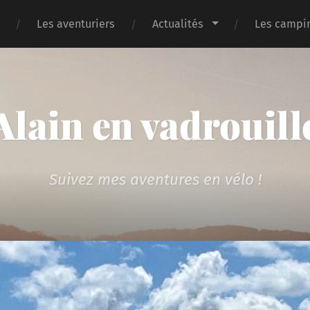
Les aventuriers
Actualités
Les campin
Alain en vadrouill
Suivez mes aventures en vélo !