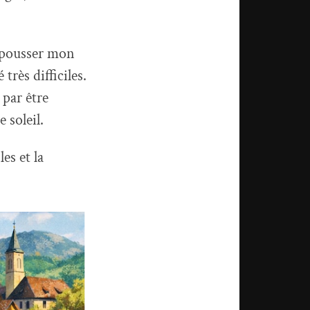
û pousser mon
rès difficiles.
 par être
 soleil.
es et la