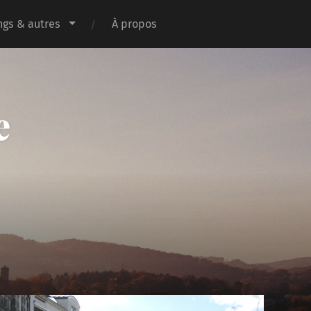
gs & autres
À propos
e