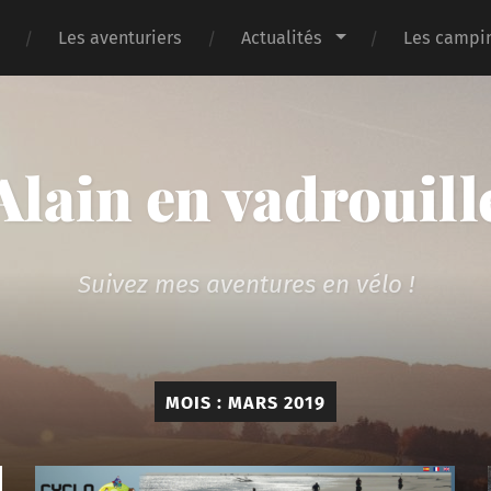
Les aventuriers
Actualités
Les campin
Alain en vadrouill
Suivez mes aventures en vélo !
MOIS :
MARS 2019