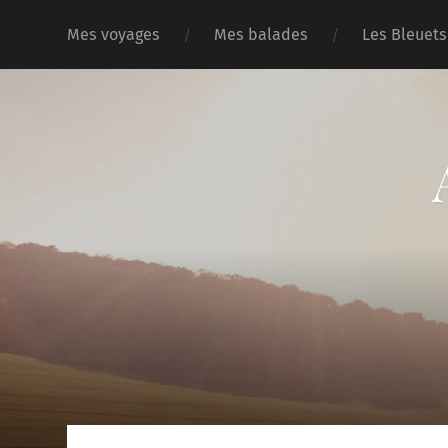
Mes voyages
Mes balades
Les Bleuets