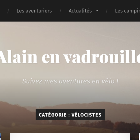
Les aventuriers
Actualités
Les campin
Alain en vadrouill
Suivez mes aventures en vélo !
CATÉGORIE :
VÉLOCISTES