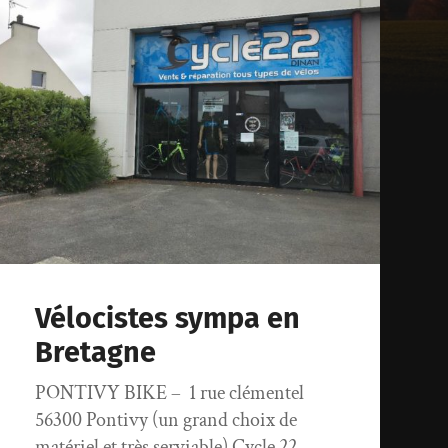
Vélocistes sympa en
Bretagne
PONTIVY BIKE – 1 rue clémentel
56300 Pontivy (un grand choix de
matériel et très serviable) Cycle 22