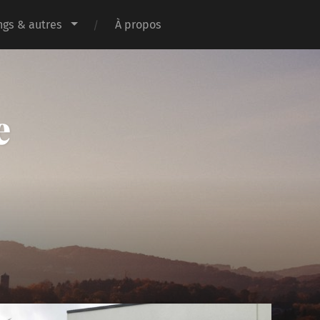
gs & autres
À propos
e