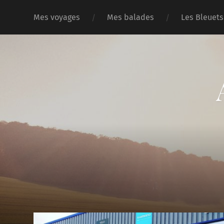
Mes voyages
Mes balades
Les Bleuets