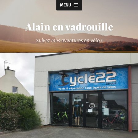
MENU
Alain en vadrouille
Suivez mes aventures en vélo !