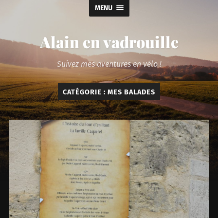
MENU
Alain en vadrouille
Suivez mes aventures en vélo !
CATÉGORIE :
MES BALADES