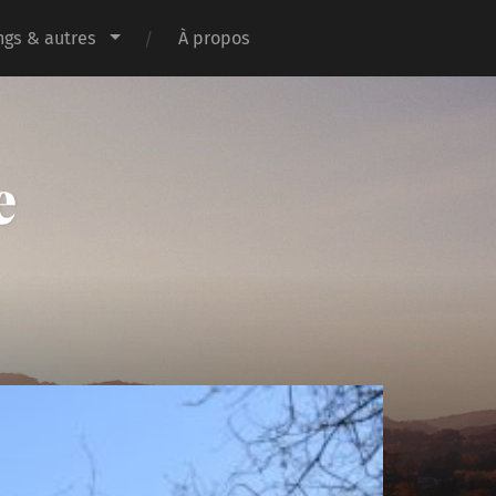
gs & autres
À propos
e