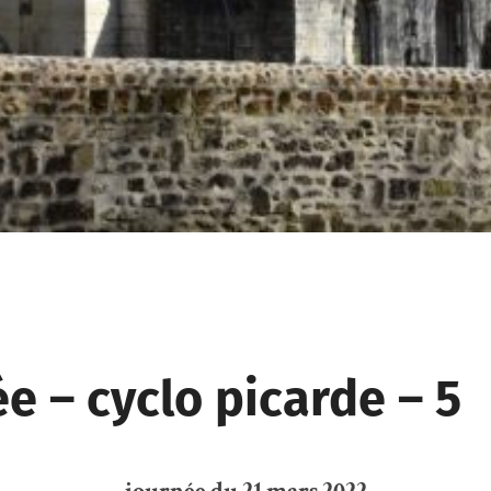
e – cyclo picarde – 5