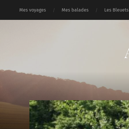
Mes voyages
Mes balades
Les Bleuets