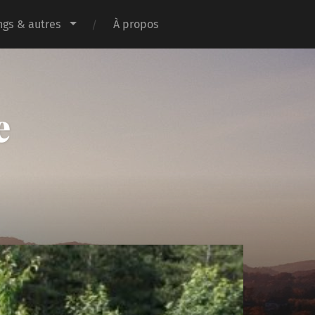
gs & autres
À propos
e