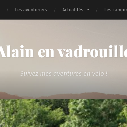
Les aventuriers
Actualités
Les campin
Alain en vadrouill
Suivez mes aventures en vélo !