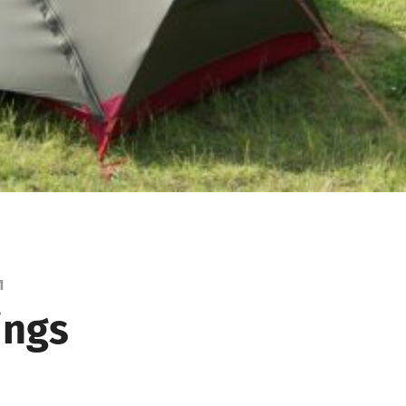
1
ings