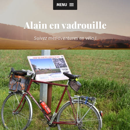
MENU
Alain en vadrouille
Suivez mes aventures en vélo !