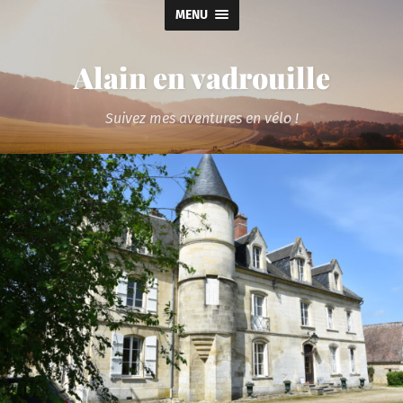
MENU
Alain en vadrouille
Suivez mes aventures en vélo !