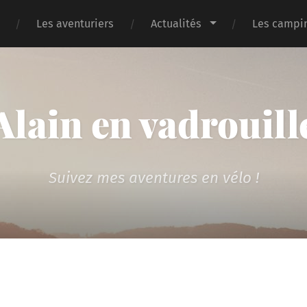
Les aventuriers
Actualités
Les campin
Alain en vadrouill
Suivez mes aventures en vélo !