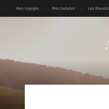
Mes voyages
Mes balades
Les Bleuets