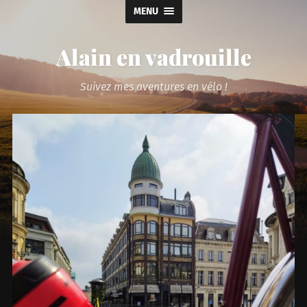
MENU
Alain en vadrouille
Suivez mes aventures en vélo !