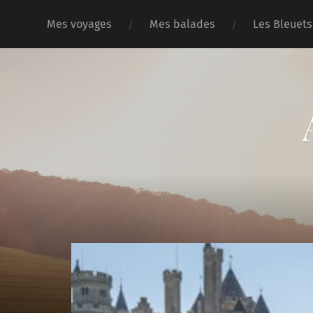
Mes voyages
Mes balades
Les Bleuets