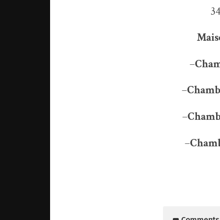
34
Mais
–
Cham
–
Chambr
–
Chambr
–
Chamb
Comments