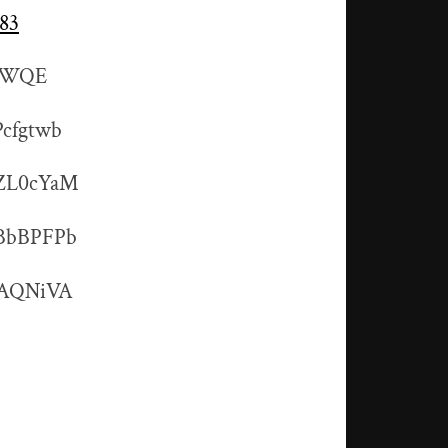
 83
VeWQE
Pcfgtwb
dZL0cYaM
4BbBPFPb
FhAQNiVA