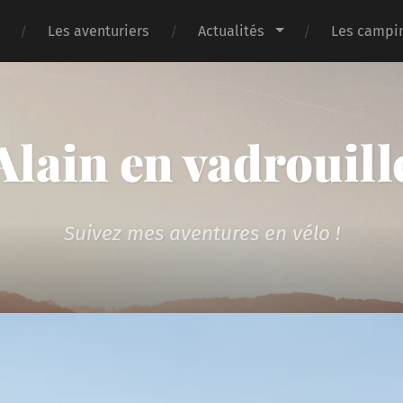
Les aventuriers
Actualités
Les campin
Alain en vadrouill
Suivez mes aventures en vélo !