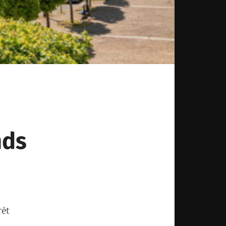
nds
rêt