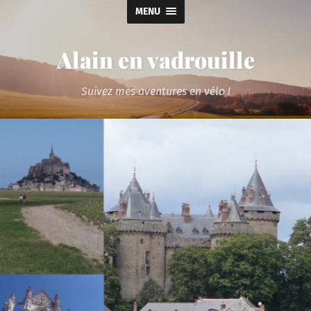
MENU
Alain en vadrouille
Suivez mes aventures en vélo !