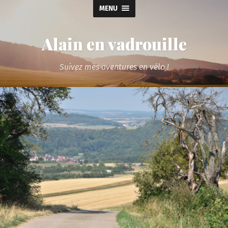
MENU
Alain en vadrouille
Suivez mes aventures en vélo !