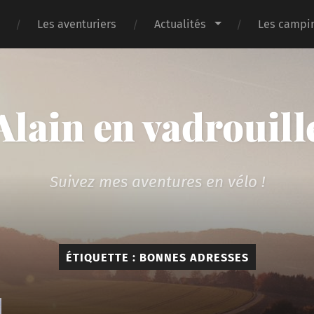
Les aventuriers
Actualités
Les campin
Alain en vadrouill
Suivez mes aventures en vélo !
ÉTIQUETTE :
BONNES ADRESSES