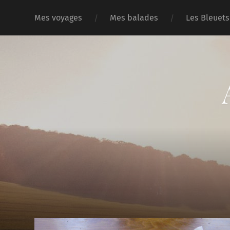
Mes voyages
Mes balades
Les Bleuets