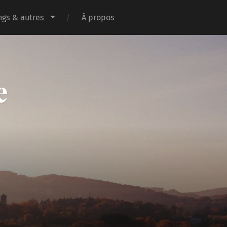
gs & autres
À propos
e